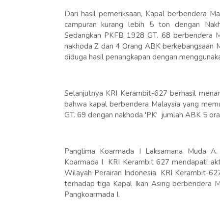
Dari hasil pemeriksaan, Kapal berbendera 
campuran kurang lebih 5 ton dengan Na
Sedangkan PKFB 1928 GT. 68 berbendera Ma
nakhoda Z dan 4 Orang ABK berkebangsaan M
diduga hasil penangkapan dengan menggunakan t
Selanjutnya KRI Kerambit-627 berhasil menan
bahwa kapal berbendera Malaysia yang memu
GT. 69 dengan nakhoda 'PK' jumlah ABK 5 ora
Panglima Koarmada I Laksamana Muda A. Ra
Koarmada I KRI Kerambit 627 mendapati aktiv
Wilayah Perairan Indonesia. KRI Kerambit-62
terhadap tiga Kapal Ikan Asing berbendera Ma
Pangkoarmada I.