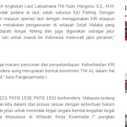
TNI Angkatan Laut Laksamana TNI Yudo Margono, S.E., M.M.
dak pidana di laut, salah satunya IUU Fishing. Dengan
lijen maupun operasi laut dengan menggunakan KRI ataupun
alu melakukan pengawasan di wilayah Selat Malaka yang
dapati illegal fishing dan juga digunakan sebagai jalur
lain untuk masuk ke Indonesia melewati jalur perairan,”
gai macam pencurian dan penyelundupan. Keberhasilan KRI
dera asing merupakan bentuk komitmen TNI AL dalam hal
t,” kata Pangkoarmada I.
B 1223, PKFB 1928, PKFB 1921 berbendera Malaysia sedang
an kita dalami dan proses sesuai dengan ketentuan hukum
 jelas untuk menindak tegas segala bentuk kegiatan ilegal
sia khususnya di Wilayah Kerja Koarmada I" pungkas