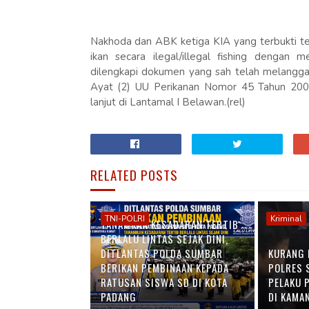
Nakhoda dan ABK ketiga KIA yang terbukti t
ikan secara ilegal/illegal fishing dengan 
dilengkapi dokumen yang sah telah melanggar
Ayat (2) UU Perikanan Nomor 45 Tahun 2009 s
lanjut di Lantamal I Belawan.(rel)
RELATED POSTS
TNI-POLRI
Kriminal
TANAMKAN KESADARAN TERTIB
BERLALU LINTAS SEJAK DINI,
DITLANTAS POLDA SUMBAR
KURANG 
BERIKAN PEMBINAAN KEPADA
POLRES 
RATUSAN SISWA SD DI KOTA
PELAKU 
PADANG
DI KAMA