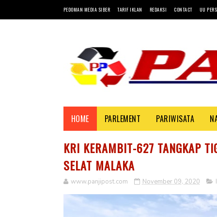
PEDOMAN MEDIA SIBER
TARIF IKLAN
REDAKSI
CONTACT
UU PERS
HOME
PARLEMENT
PARIWISATA
N
KRI KERAMBIT-627 TANGKAP TI
SELAT MALAKA
www.panjipost.com
November 09, 2020