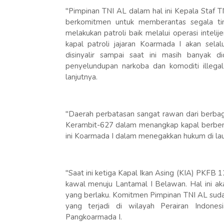
"Pimpinan TNI AL dalam hal ini Kepala Staf 
berkomitmen untuk memberantas segala tin
melakukan patroli baik melalui operasi inte
kapal patroli jajaran Koarmada I akan sel
disinyalir sampai saat ini masih banyak di
penyelundupan narkoba dan komoditi illegal 
lanjutnya.
"Daerah perbatasan sangat rawan dari berba
Kerambit-627 dalam menangkap kapal berben
ini Koarmada I dalam menegakkan hukum di lau
"Saat ini ketiga Kapal Ikan Asing (KIA) PKF
kawal menuju Lantamal I Belawan. Hal ini ak
yang berlaku. Komitmen Pimpinan TNI AL sudah
yang terjadi di wilayah Perairan Indone
Pangkoarmada I.