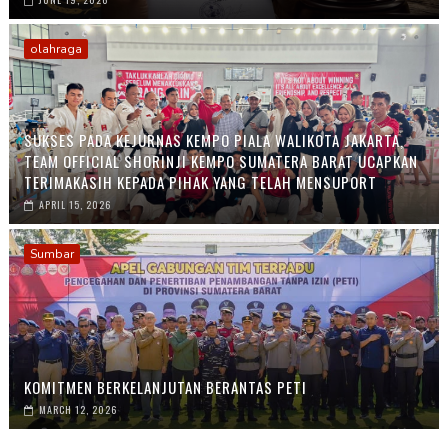
olahraga
SUKSES PADA KEJURNAS KEMPO PIALA WALIKOTA JAKARTA,
TEAM OFFICIAL SHORINJI KEMPO SUMATERA BARAT UCAPKAN
TERIMAKASIH KEPADA PIHAK YANG TELAH MENSUPORT
APRIL 15, 2026
Sumbar
KOMITMEN BERKELANJUTAN BERANTAS PETI
MARCH 12, 2026