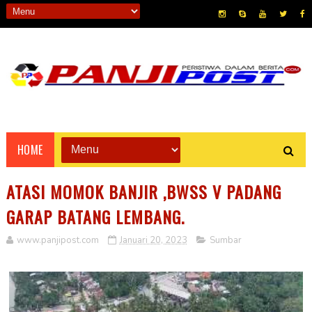
HOME
ATASI MOMOK BANJIR ,BWSS V PADANG
GARAP BATANG LEMBANG.
www.panjipost.com
Januari 20, 2023
Sumbar