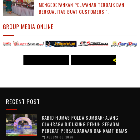
MENGEDEPANKAN PELAYANAN TERBAIK DAN
BERKUALITAS BUAT CUSTOMERS ".
GROUP MEDIA ONLINE
<< WWW.PANJI POST.COM >>
<<
WWW.PANJI POST.COM >>
RECENT POST
KABID HUMAS POLDA SUMBAR: AJANG
OLAHRAGA DIDUKUNG PENUH SEBAGAI
PEREKAT PERSAUDARAAN DAN KAMTIBMAS
AUGUST 06, 2026