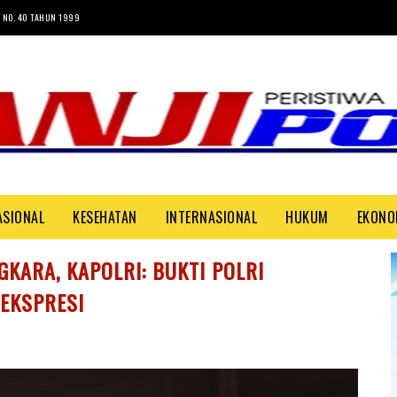
 NO. 40 TAHUN 1999
ASIONAL
KESEHATAN
INTERNASIONAL
HUKUM
EKONO
KARA, KAPOLRI: BUKTI POLRI
EKSPRESI