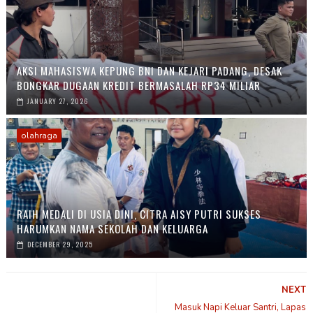
AKSI MAHASISWA KEPUNG BNI DAN KEJARI PADANG, DESAK
BONGKAR DUGAAN KREDIT BERMASALAH RP34 MILIAR
JANUARY 27, 2026
olahraga
RAIH MEDALI DI USIA DINI, CITRA AISY PUTRI SUKSES
HARUMKAN NAMA SEKOLAH DAN KELUARGA
DECEMBER 29, 2025
NEXT
Masuk Napi Keluar Santri, Lapas