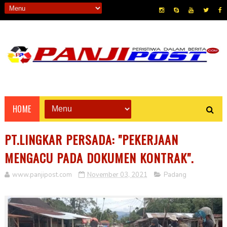
HOME
PT.LINGKAR PERSADA: "PEKERJAAN
MENGACU PADA DOKUMEN KONTRAK".
www.panjipost.com
November 03, 2021
Padang