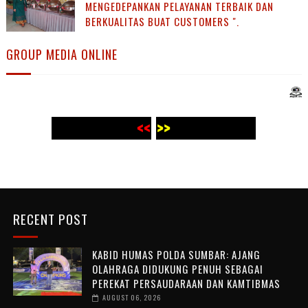
MENGEDEPANKAN PELAYANAN TERBAIK DAN
BERKUALITAS BUAT CUSTOMERS ".
GROUP MEDIA ONLINE
<< WWW.PANJI POST.COM >>
<<
WWW.PANJI POST.COM >>
RECENT POST
KABID HUMAS POLDA SUMBAR: AJANG
OLAHRAGA DIDUKUNG PENUH SEBAGAI
PEREKAT PERSAUDARAAN DAN KAMTIBMAS
AUGUST 06, 2026