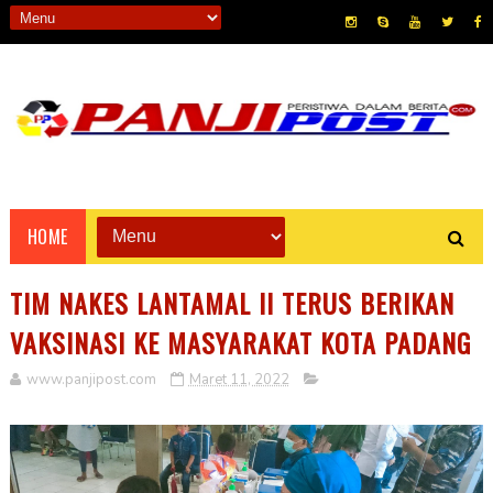
HOME
TIM NAKES LANTAMAL II TERUS BERIKAN
VAKSINASI KE MASYARAKAT KOTA PADANG
www.panjipost.com
Maret 11, 2022