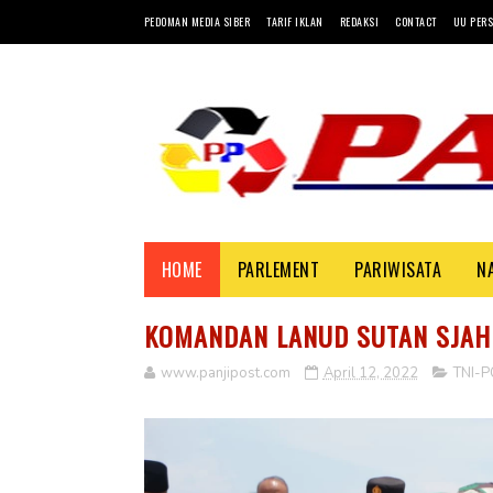
PEDOMAN MEDIA SIBER
TARIF IKLAN
REDAKSI
CONTACT
UU PERS
HOME
PARLEMENT
PARIWISATA
N
KOMANDAN LANUD SUTAN SJAH
www.panjipost.com
April 12, 2022
TNI-P