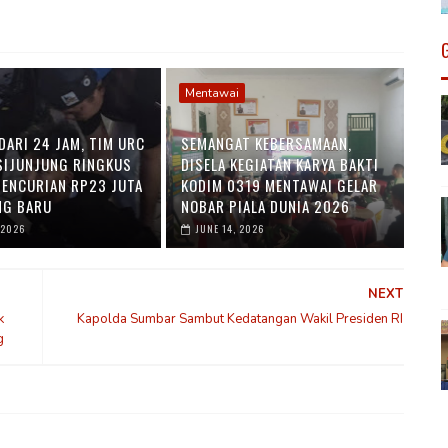
Mentawai
DARI 24 JAM, TIM URC
SEMANGAT KEBERSAMAAN,
SIJUNJUNG RINGKUS
DISELA KEGIATAN KARYA BAKTI
PENCURIAN RP23 JUTA
KODIM 0319 MENTAWAI GELAR
NG BARU
NOBAR PIALA DUNIA 2026
 2026
JUNE 14, 2026
NEXT
k
Kapolda Sumbar Sambut Kedatangan Wakil Presiden RI
g