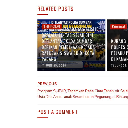
RELATED POSTS
TNI-POLRI
Kriminal
TANAMKAN KESADARAN TERTIB
BERLALU LINTAS SEJAK DINI,
DITLANTAS POLDA SUMBAR
KURANG 
BERIKAN PEMBINAAN KEPADA
POLRES 
RATUSAN SISWA SD DI KOTA
PELAKU 
PADANG
DI KAMA
JUNE 29, 2026
JUNE 24,
PREVIOUS
Program SI-IPAR, Tanamkan Rasa Cinta Tanah Air Seja
Usia Dini Anak -anak Serambakon Pegunungan Bintan
POST A COMMENT