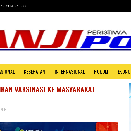
 NO. 40 TAHUN 1999
ASIONAL
KESEHATAN
INTERNASIONAL
HUKUM
EKONO
IKAN VAKSINASI KE MASYARAKAT
OLRI