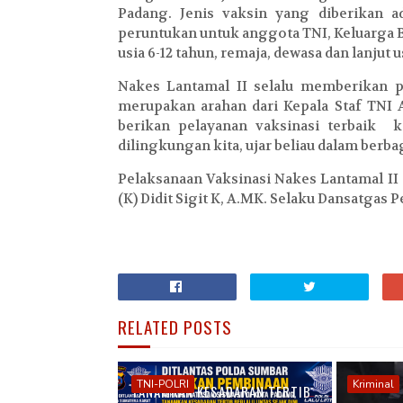
Padang. Jenis vaksin yang diberikan a
peruntukan untuk anggota TNI, Keluarga B
usia 6-12 tahun, remaja, dew
Nakes Lantamal II selalu memberikan p
merupakan arahan dari Kepala Staf TNI
berikan pelayanan vaksinasi terbaik 
dilingkungan kita, ujar beliau dalam ber
Pelaksanaan Vaksinasi Nakes Lantamal II 
(K) Didit Sigit K, A.MK. Selaku Dansatgas 
RELATED POSTS
TNI-POLRI
Kriminal
TANAMKAN KESADARAN TERTIB