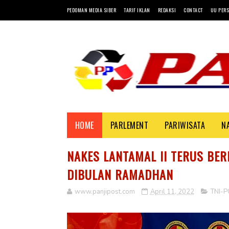
PEDOMAN MEDIA SIBER
TARIF IKLAN
REDAKSI
CONTACT
UU PERS
HOME
PARLEMENT
PARIWISATA
N
NAKES LANTAMAL II TERUS BER
DIBULAN RAMADHAN
www.panjipost.com
April 11, 2022
TNI-P