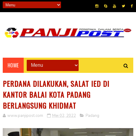
HOME
PERDANA DILAKUKAN, SALAT IED DI
KANTOR BALAI KOTA PADANG
BERLANGSUNG KHIDMAT
www.panjipost.com
Mei 02, 2022
Padang