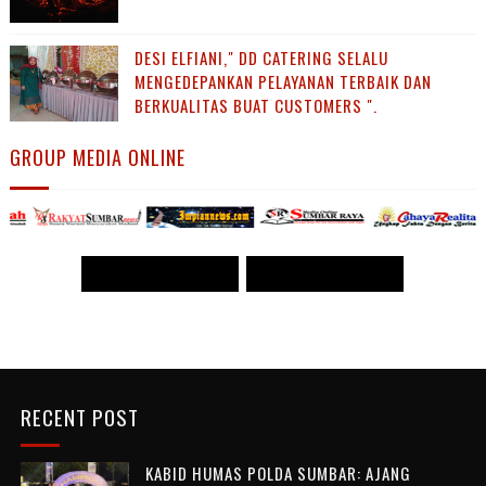
DESI ELFIANI," DD CATERING SELALU
MENGEDEPANKAN PELAYANAN TERBAIK DAN
BERKUALITAS BUAT CUSTOMERS ".
GROUP MEDIA ONLINE
<< WWW.PANJI POST.COM >>
<<
WWW.PANJI POST.COM >>
RECENT POST
KABID HUMAS POLDA SUMBAR: AJANG