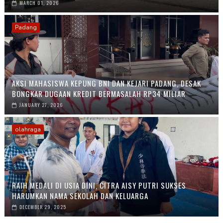
MARCH 01, 2026
Padang
AKSI MAHASISWA KEPUNG BNI DAN KEJARI PADANG, DESAK
BONGKAR DUGAAN KREDIT BERMASALAH RP34 MILIAR
JANUARY 27, 2026
olahraga
RAIH MEDALI DI USIA DINI, CITRA AISY PUTRI SUKSES
HARUMKAN NAMA SEKOLAH DAN KELUARGA
DECEMBER 29, 2025