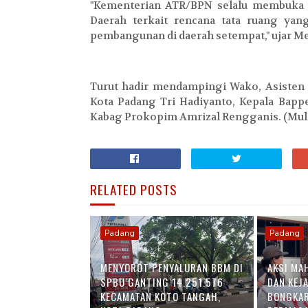
"Kementerian ATR/BPN selalu membuka 
Daerah terkait rencana tata ruang ya
pembangunan di daerah setempat," ujar Me
Turut hadir mendampingi Wako, Asiste
Kota Padang Tri Hadiyanto, Kepala Bappe
Kabag Prokopim Amrizal Rengganis. (Mu
RELATED POSTS
Padang
Padang
MENYOROT PENYALURAN BBM DI
AKSI MA
SPBU GANTING 14.251.576
DAN KEJ
KECAMATAN KOTO TANGAH,
BONGKAR