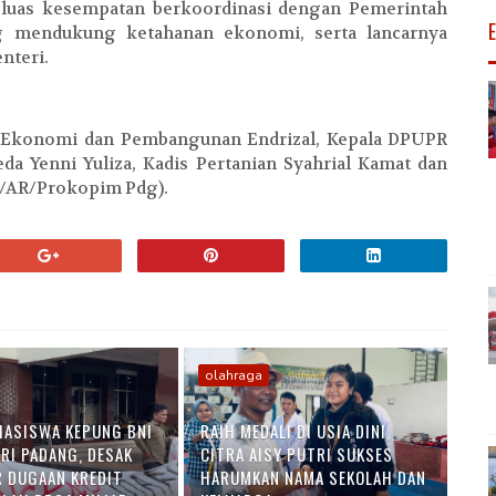
luas kesempatan berkoordinasi dengan Pemerintah
ng mendukung ketahanan ekonomi, serta lancarnya
nteri.
n Ekonomi dan Pembangunan Endrizal, Kepala DPUPR
da Yenni Yuliza, Kadis Pertanian Syahrial Kamat dan
l/AR/Prokopim Pdg).
olahraga
HASISWA KEPUNG BNI
RAIH MEDALI DI USIA DINI,
ARI PADANG, DESAK
CITRA AISY PUTRI SUKSES
 DUGAAN KREDIT
HARUMKAN NAMA SEKOLAH DAN