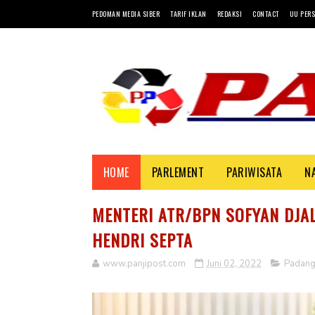
PEDOMAN MEDIA SIBER
TARIF IKLAN
REDAKSI
CONTACT
UU PERS
HOME
PARLEMENT
PARIWISATA
N
MENTERI ATR/BPN SOFYAN DJA
HENDRI SEPTA
www.panjipost.com
Juni 02, 2022
Padan