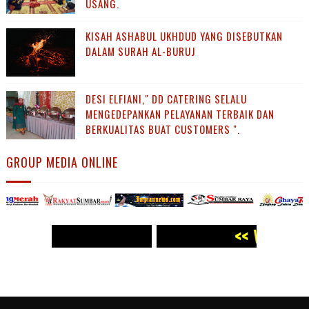
USANG.
KISAH ASHABUL UKHDUD YANG DISEBUTKAN
DALAM SURAH AL-BURUJ
DESI ELFIANI," DD CATERING SELALU
MENGEDEPANKAN PELAYANAN TERBAIK DAN
BERKUALITAS BUAT CUSTOMERS ".
GROUP MEDIA ONLINE
<< WWW.PANJI POST.COM >>
<<
WWW.PANJI POST.COM >