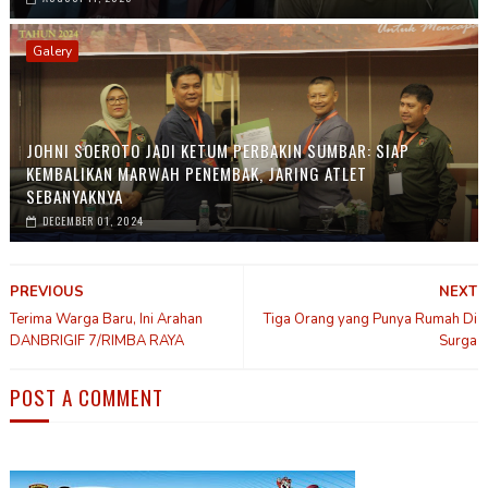
Galery
JOHNI SOEROTO JADI KETUM PERBAKIN SUMBAR: SIAP
KEMBALIKAN MARWAH PENEMBAK, JARING ATLET
SEBANYAKNYA
DECEMBER 01, 2024
PREVIOUS
NEXT
Terima Warga Baru, Ini Arahan
Tiga Orang yang Punya Rumah Di
DANBRIGIF 7/RIMBA RAYA
Surga
POST A COMMENT