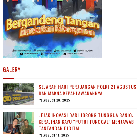
GALERY
SEJARAH HARI PERJUANGAN POLRI 21 AGUSTUS
DAN MAKNA KEPAHLAWANANNYA
AUGUST 20, 2025
JEJAK INOVASI DARI JORONG TUNGGUA BANIO:
KERAJINAN KAYU “PUTRI TUNGGAL” MENJAWAB
TANTANGAN DIGITAL
AUGUST 11, 2025