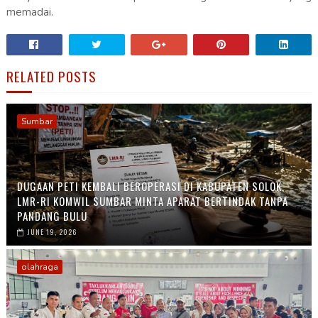
memadai.
RELATED POSTS
Sumbar
DUGAAN PETI KEMBALI BEROPERASI DI KABUPATEN SOLOK,
LMR-RI KOMWIL SUMBAR MINTA APARAT BERTINDAK TANPA
PANDANG BULU
JUNE 19, 2026
olahraga