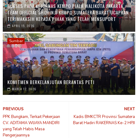
SUKSES PADA KEJURNAS KEMPO PIALA WALIKOTA JAKARTA,
TEAM OFFICIAL SHORINJI KEMPO SUMATERA BARAT UCAPKAN
TERIMAKASIH KEPADA PIHAK YANG TELAH MENSUPORT
APRIL 15, 2026
Sumbar
KOMITMEN BERKELANJUTAN BERANTAS PETI
MARCH 12, 2026
PREVIOUS
NEXT
PPK Bungkam, Terkait Pekerjaan
Kadis BMKCTR Provinsi Sumatera
CV. ADITAMA WIJAYA MANDIRI
Barat Hadiri RAKERNAS Ke-2 HPJI
yang Telah Habis Masa
Pengerjaannya