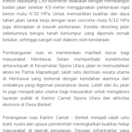
efektif sepanjang 1,89 kilometer dilakukan dengan membangun
badan jalan selebar 4,5 meter menggunakan perkerasan rigid
beton mutu fc'20 MPa. Untuk memastikan kualitas dan daya
tahan jalan, lantai kerja dengan lean concrete mutu fc'10 MPa
juga diterapkan di bawah perkerasan. Kondisi eksisting jalan
sebelumnya berupa tanah berlumpur yang dipenuhi semak
belukar, sehingga sangat sulit diakses oleh kendaraan.
Pembangunan ruas ini memberikan manfaat besar bagi
masyarakat Mentawai. Selain memperbaiki konektivitas
antarwilayah di Kecamatan Sipora Utara, jalan ini memudahkan
akses ke Pantai Mapadegat, salah satu destinasi wisata utama
di Mentawai yang terkenal dengan keindahan alamnya dan
ombaknya yang digemari peselancar dunia. Lebih dari itu, jalan
ini juga menjadi jalur utama bagi masyarakat untuk mengakses
layanan publik di Kantor Camat Sipora Utara dan aktivitas
ekonomi di Desa Berkat.
Penanganan ruas Kantor Camat - Berkat menjadi salah satu
bukti nyata dari upaya pemerintah meningkatkan kualitas hidup
masyarakat di daerah kepulauan. Dengan infrastruktur yang