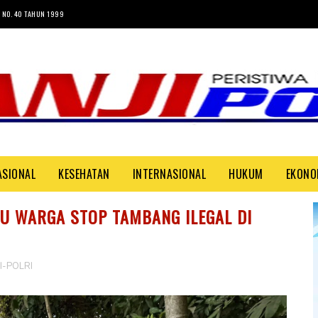
 NO. 40 TAHUN 1999
ASIONAL
KESEHATAN
INTERNASIONAL
HUKUM
EKONO
U WARGA STOP TAMBANG ILEGAL DI
I-POLRI