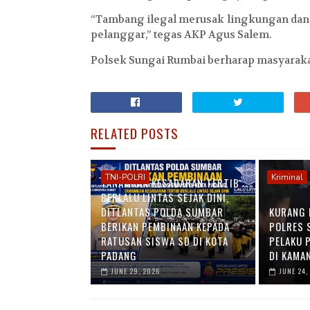
“Tambang ilegal merusak lingkungan dan
pelanggar,” tegas AKP Agus Salem.
Polsek Sungai Rumbai berharap masyaraka
RELATED POSTS
TNI-POLRI
Kriminal
TANAMKAN KESADARAN TERTIB
BERLALU LINTAS SEJAK DINI,
DITLANTAS POLDA SUMBAR
KURANG 
BERIKAN PEMBINAAN KEPADA
POLRES 
RATUSAN SISWA SD DI KOTA
PELAKU 
PADANG
DI KAMA
JUNE 29, 2026
JUNE 24,