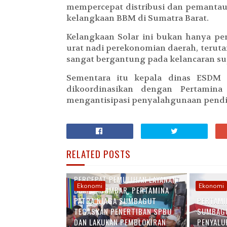
mempercepat distribusi dan pemantau
kelangkaan BBM di Sumatra Barat.
Kelangkaan Solar ini bukan hanya pe
urat nadi perekonomian daerah, teruta
sangat bergantung pada kelancaran sup
Sementara itu kepala dinas ESDM
dikoordinasikan dengan Pertamin
mengantisipasi penyalahgunaan pendi
RELATED POSTS
PERCEPAT PEMULIHAN LAYANAN
Ekonomi
Ekonomi
BBM DI SUMBAR, PERTAMINA
PATRA NIAGA SUMBAGUT
PERTAMI
TEGASKAN PENERTIBAN SPBU
SUMBAGU
DAN LAKUKAN PEMBLOKIRAN
PENYALU