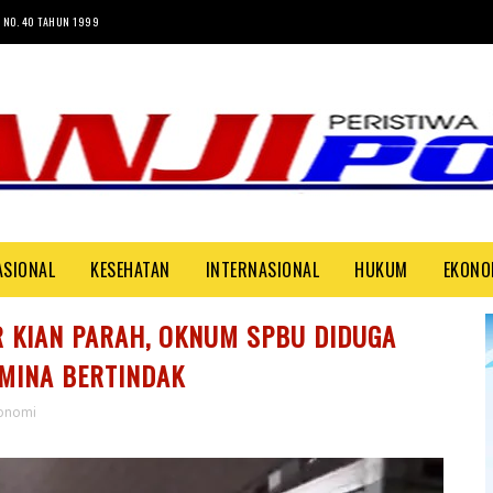
 NO. 40 TAHUN 1999
ASIONAL
KESEHATAN
INTERNASIONAL
HUKUM
EKONO
 KIAN PARAH, OKNUM SPBU DIDUGA
MINA BERTINDAK
onomi