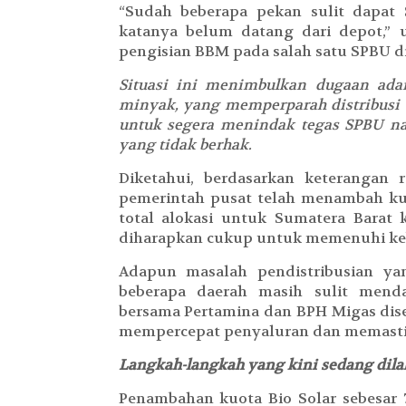
“Sudah beberapa pekan sulit dapat 
katanya belum datang dari depot,” 
pengisian BBM pada salah satu SPBU di 
Situasi ini menimbulkan dugaan ad
minyak, yang memperparah distribusi 
untuk segera menindak tegas SPBU na
yang tidak berhak.
Diketahui, berdasarkan keterangan
pemerintah pusat telah menambah kuot
total alokasi untuk Sumatera Barat k
diharapkan cukup untuk memenuhi keb
Adapun masalah pendistribusian y
beberapa daerah masih sulit mend
bersama Pertamina dan BPH Migas dise
mempercepat penyaluran dan memastik
Langkah-langkah yang kini sedang dilak
Penambahan kuota Bio Solar sebesar 7