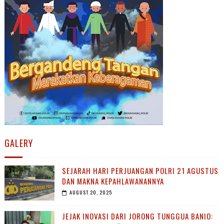
GALERY
SEJARAH HARI PERJUANGAN POLRI 21 AGUSTUS
DAN MAKNA KEPAHLAWANANNYA
AUGUST 20, 2025
JEJAK INOVASI DARI JORONG TUNGGUA BANIO: