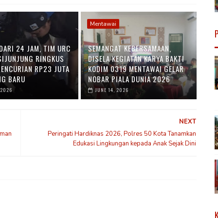
Mentawai
DARI 24 JAM, TIM URC
SEMANGAT KEBERSAMAAN,
SIJUNJUNG RINGKUS
DISELA KEGIATAN KARYA BAKTI
PENCURIAN RP23 JUTA
KODIM 0319 MENTAWAI GELAR
NG BARU
NOBAR PIALA DUNIA 2026
 2026
JUNE 14, 2026
NEXT
aman
Peringati Hardiknas 2026, Polres 50 Kota Tanamkan
Edukasi Lingkungan kepada Anak Sejak Dini