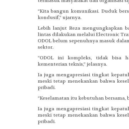
termasuk masyarakat dan organisasi sip
“Kita bangun komunikasi. Duduk bersa
kondusif,” ujarnya.
Lebih lanjut Reza mengungkapkan bah
lintas dilakukan melalui Electronic T
ODOL belum sepenuhnya masuk dalam s
sektor.
“ODOL ini kompleks, tidak bisa ha
kementerian teknis,” jelasnya.
Ia juga mengapresiasi tingkat kepatu
meski tetap menekankan bahwa keselam
pribadi.
“Keselamatan itu kebutuhan bersama, bu
Ia juga mengapresiasi tingkat kepatu
meski tetap menekankan bahwa keselam
pribadi.