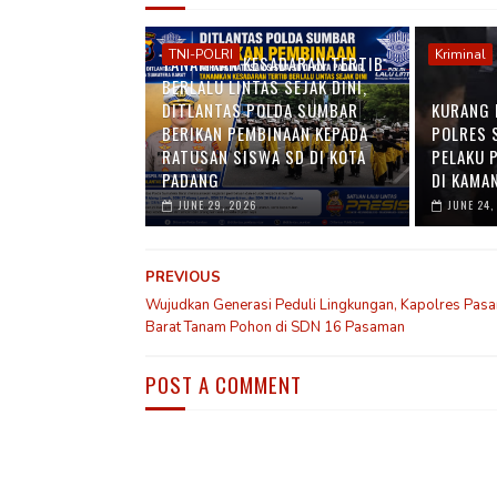
TNI-POLRI
Kriminal
TANAMKAN KESADARAN TERTIB
BERLALU LINTAS SEJAK DINI,
DITLANTAS POLDA SUMBAR
KURANG 
BERIKAN PEMBINAAN KEPADA
POLRES 
RATUSAN SISWA SD DI KOTA
PELAKU 
PADANG
DI KAMA
JUNE 29, 2026
JUNE 24,
PREVIOUS
Wujudkan Generasi Peduli Lingkungan, Kapolres Pas
Barat Tanam Pohon di SDN 16 Pasaman
POST A COMMENT