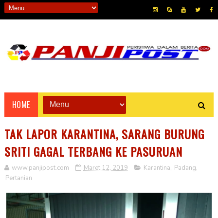
HOME
TAK LAPOR KARANTINA, SARANG BURUNG
SRITI GAGAL TERBANG KE PASURUAN
www.panjipost.com
Maret 12, 2019
Karantina
,
Padang
,
Pertanian