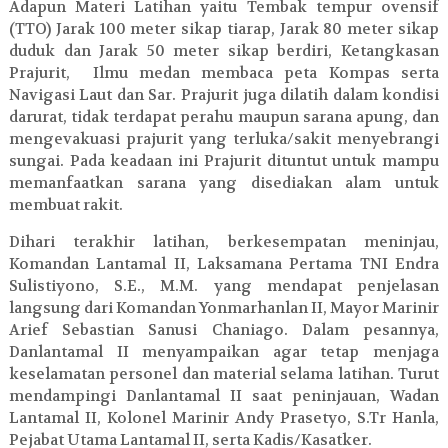
Adapun Materi Latihan yaitu Tembak tempur ovensif
(TTO) Jarak 100 meter sikap tiarap, Jarak 80 meter sikap
duduk dan Jarak 50 meter sikap berdiri, Ketangkasan
Prajurit, Ilmu medan membaca peta Kompas serta
Navigasi Laut dan Sar. Prajurit juga dilatih dalam kondisi
darurat, tidak terdapat perahu maupun sarana apung, dan
mengevakuasi prajurit yang terluka/sakit menyebrangi
sungai. Pada keadaan ini Prajurit dituntut untuk mampu
memanfaatkan sarana yang disediakan alam untuk
membuat rakit.
Dihari terakhir latihan, berkesempatan meninjau,
Komandan Lantamal II, Laksamana Pertama TNI Endra
Sulistiyono, S.E., M.M. yang mendapat penjelasan
langsung dari Komandan Yonmarhanlan II, Mayor Marinir
Arief Sebastian Sanusi Chaniago. Dalam pesannya,
Danlantamal II menyampaikan agar tetap menjaga
keselamatan personel dan material selama latihan. Turut
mendampingi Danlantamal II saat peninjauan, Wadan
Lantamal II, Kolonel Marinir Andy Prasetyo, S.Tr Hanla,
Pejabat Utama Lantamal II, serta Kadis/Kasatker.