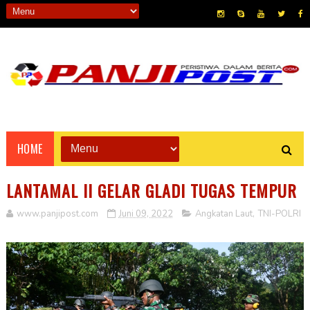
HOME
LANTAMAL II GELAR GLADI TUGAS TEMPUR
www.panjipost.com
Juni 09, 2022
Angkatan Laut
,
TNI-POLRI