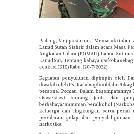
Padang,Panjipost.com, - Memasuki tahun aj
Lanud Sutan Sjahrir dalam acara Masa Pe
Angkatan Udara (POMAU) Lanud Sut mem
Lanud Sut, tentang bahaya narkoba sebaga
edukasi (KIE) Rabu, (20/7/2022).
Kegiatan penyuluhan dipimpin oleh Da
diwakili oleh Ps. Kasubsiplintiblalin Sik
personel Pomau. Dalam kesempatannya 
siswa/siswi tentang jenis dan pen
berbahaya/minuman beralkohol (Narkoba)
keluarga dan lingkungan serta peran
peredaran gelap dan penyalahgunaan 
narkotika.