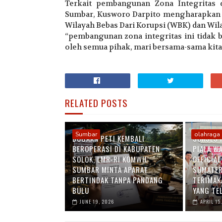
Terkait pembangunan Zona Integritas 
Sumbar, Kusworo Darpito mengharapkan d
Wilayah Bebas Dari Korupsi (WBK) dan Wil
“pembangunan zona integritas ini tidak 
oleh semua pihak, mari bersama-sama kita
RELATED POSTS
Sumbar
olahraga
DUGAAN PETI KEMBALI
SUKSES 
BEROPERASI DI KABUPATEN
PIALA W
SOLOK, LMR-RI KOMWIL
OFFICIA
SUMBAR MINTA APARAT
SUMATER
BERTINDAK TANPA PANDANG
TERIMAK
BULU
YANG TE
JUNE 19, 2026
APRIL 15