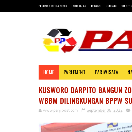
PEDOMAN MEDIA SIBER
TARIF IKLAN
REDAKSI
CONTACT
UU PERS
HOME
PARLEMENT
PARIWISATA
N
KUSWORO DARPITO BANGUN ZO
WBBM DILINGKUNGAN BPPW S
www.panjipost.com
September 05, 2022