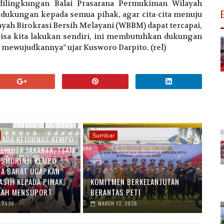
dilingkungan Balai Prasarana Permukiman Wilayah
ukungan kepada semua pihak, agar cita-cita menuju
ayah Birokrasi Bersih Melayani (WBBM) dapat tercapai,
bisa kita lakukan sendiri, ini membutuhkan dukungan
 mewujudkannya” ujar Kusworo Darpito. (rel)
Sumbar
PADA KEJURNAS KEMPO
ALIKOTA JAKARTA, TEAM
L SHORINJI KEMPO
A BARAT UCAPKAN
ASIH KEPADA PIHAK
KOMITMEN BERKELANJUTAN
LAH MENSUPORT
BERANTAS PETI
, 2026
MARCH 12, 2026