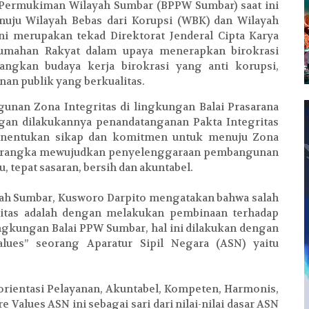
a Permukiman Wilayah Sumbar (BPPW Sumbar) saat ini
uju Wilayah Bebas dari Korupsi (WBK) dan Wilayah
ni merupakan tekad Direktorat Jenderal Cipta Karya
mahan Rakyat dalam upaya menerapkan birokrasi
gkan budaya kerja birokrasi yang anti korupsi,
nan publik yang berkualitas.
unan Zona Integritas di lingkungan Balai Prasarana
an dilakukannya penandatanganan Pakta Integritas
menentukan sikap dan komitmen untuk menuju Zona
 rangka mewujudkan penyelenggaraan pembangunan
 tepat sasaran, bersih dan akuntabel.
yah Sumbar, Kusworo Darpito mengatakan bahwa salah
ritas adalah dengan melakukan pembinaan terhadap
ngkungan Balai PPW Sumbar, hal ini dilakukan dengan
lues” seorang Aparatur Sipil Negara (ASN) yaitu
ientasi Pelayanan, Akuntabel, Kompeten, Harmonis,
e Values ASN ini sebagai sari dari nilai-nilai dasar ASN