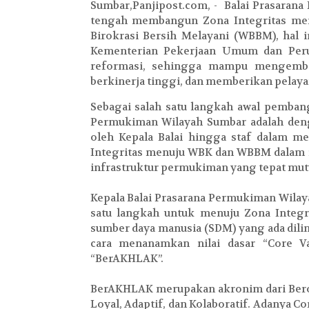
Sumbar,Panjipost.com, -
Balai Prasaran
tengah membangun Zona Integritas men
Birokrasi Bersih Melayani (WBBM), hal i
Kementerian Pekerjaan Umum dan Peru
reformasi, sehingga mampu mengemban
berkinerja tinggi, dan memberikan pelaya
Sebagai salah satu langkah awal pembang
Permukiman Wilayah Sumbar adalah deng
oleh Kepala Balai hingga staf dalam 
Integritas menuju WBK dan WBBM dalam
infrastruktur permukiman yang tepat mutu,
Kepala Balai Prasarana Permukiman Wila
satu langkah untuk menuju Zona Integ
sumber daya manusia (SDM) yang ada dili
cara menanamkan nilai dasar “Core Va
“BerAKHLAK”.
BerAKHLAK merupakan akronim dari Beror
Loyal, Adaptif, dan Kolaboratif. Adanya Cor