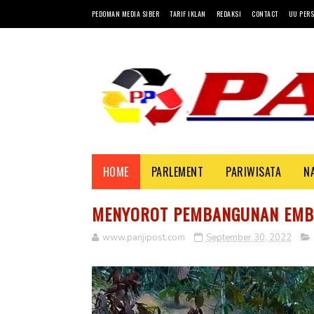
PEDOMAN MEDIA SIBER
TARIF IKLAN
REDAKSI
CONTACT
UU PERS
HOME
PARLEMENT
PARIWISATA
N
MENYOROT PEMBANGUNAN EMB
www.panjipost.com
September 30, 2022