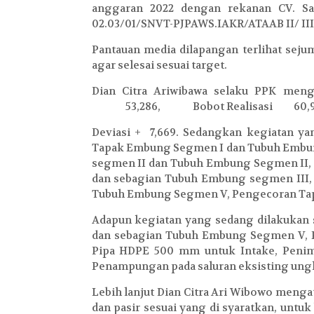
anggaran 2022 dengan rekanan CV. Sa
02.03/01/SNVT-PJPAWS.IAKR/ATAAB II/ III/
Pantauan media dilapangan terlihat sej
agar selesai sesuai target.
Dian Citra Ariwibawa selaku PPK men
53,286,
Bobot Realisasi
60,
Deviasi + 7,669. Sedangkan kegiatan ya
Tapak Embung Segmen I dan Tubuh Embun
segmen II dan Tubuh Embung Segmen II,
dan sebagian Tubuh Embung segmen III
Tubuh Embung Segmen V, Pengecoran Ta
Adapun kegiatan yang sedang dilakukan 
dan sebagian Tubuh Embung Segmen V,
Pipa HDPE 500 mm untuk Intake, Penim
Penampungan pada saluran eksisting ung
Lebih lanjut Dian Citra Ari Wibowo mengat
dan pasir sesuai yang di syaratkan, untu