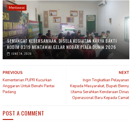
Mentawai
SEMANGAT KEBERSAMAAN, DISELA KEGIATAN KARYA BAKTI
KODIM 0319 MENTAWAI GELAR NOBAR PIALA DUNIA 2026
JUNE 14, 2026
PREVIOUS
NEXT
Kementerian PUPR Kucurkan
Ingin Tingkatkan Pelayanan
Anggaran Untuk Benahi Pantai
Kepada Masyarakat, Bupati Benny
Padang
Utama Serahkan Kendaraan Dinas
Operasional Baru Kepada Camat
POST A COMMENT