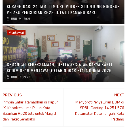
KURANG DARI 24 JAM, TIM URC POLRES SIJUNJUNG RINGKUS
PELAKU PENCURIAN RP23 JUTA DI KAMANG BARU
JUNE 24, 2026
Mentawai
SEMANGAT KEBERSAMAAN, DISELA KEGIATAN KARYA BAKTI
KODIM 0319 MENTAWAI GELAR NOBAR PIALA DUNIA 2026
JUNE 14, 2026
PREVIOUS
NEXT
Pimpin Safari Ramadhan di Kapur
Menyorot Penyaluran BBM di
IX, Kapolres Lima Puluh Kota
SPBU Ganting 14.251.576
Salurkan Rp20 Juta untuk Masjid
Kecamatan Koto Tangah, Kota
dan Paket Sembako
Padang