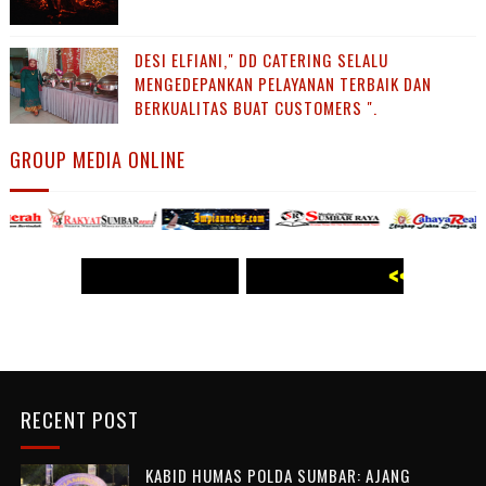
DESI ELFIANI," DD CATERING SELALU
MENGEDEPANKAN PELAYANAN TERBAIK DAN
BERKUALITAS BUAT CUSTOMERS ".
GROUP MEDIA ONLINE
<< WWW.PANJI POST.COM >>
<<
WWW.PANJI POST.COM >>
RECENT POST
KABID HUMAS POLDA SUMBAR: AJANG