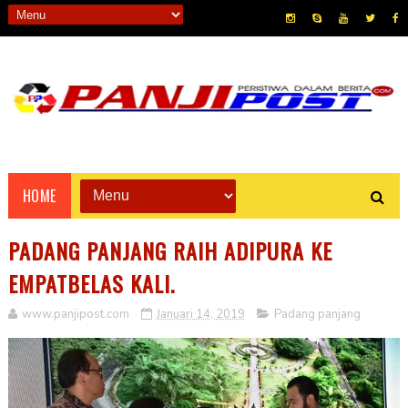
HOME
PADANG PANJANG RAIH ADIPURA KE
EMPATBELAS KALI.
www.panjipost.com
Januari 14, 2019
Padang panjang