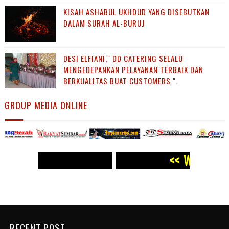
KISAH ASHABUL UKHDUD YANG DISEBUTKAN
DALAM SURAH AL-BURUJ
DESI ELFIANI," DD CATERING SELALU
MENGEDEPANKAN PELAYANAN TERBAIK DAN
BERKUALITAS BUAT CUSTOMERS ".
GROUP MEDIA ONLINE
< WWW.PANJI POST.COM >>
<<
WWW.PANJI POST.COM 
RECENT POST