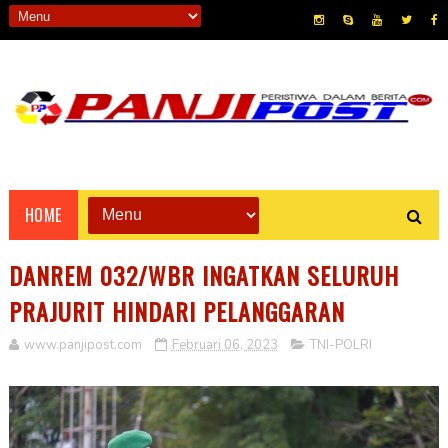
HOME
DANREM 032/WBR INGATKAN SELURUH
PRAJURIT HINDARI PELANGGARAN
www.panjipost.com
Februari 06, 2023
TNI-POLRI