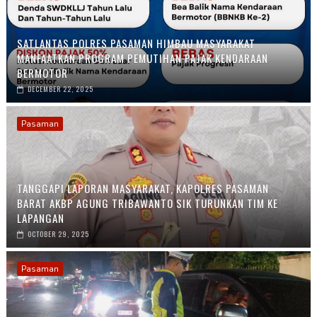
SATLANTAS POLRES PASAMAN HIMBAU MASYARAKAT
MANFAATKAN PROGRAM PEMUTIHAN PAJAK KENDARAAN
BERMOTOR
DECEMBER 22, 2025
Pasaman
TANGGAPI LAPORAN MASYARAKAT, KAPOLRES PASAMAN
BARAT AKBP AGUNG TRIBAWANTO SIK TURUNKAN TIM KE
LAPANGAN
OCTOBER 29, 2025
Pasaman